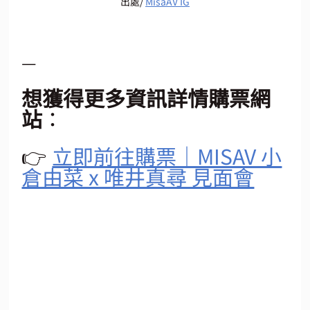
出處/ 
MisaAV IG
—
想獲得更多資訊詳情購票網
站
：
👉 
立即前往購票｜MISAV 小
倉由菜 x 唯井真尋 見面會