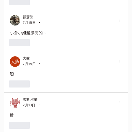
按讚
瑟瑟熊
•
7月15日
小倉小姐超漂亮的～
按讚
大熊
•
7月15日
🥰
按讚
洛斯 桃塔
•
7月13日
推
按讚