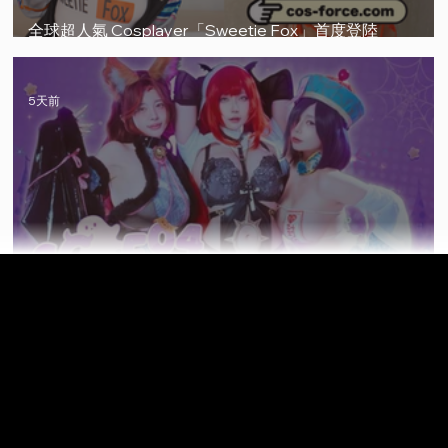
全球超人氣 Cosplayer「Sweetie Fox」首度登陸
CosForce！你不能錯過的國際級女神
5天前
【2026台北Cosplay活動】CosForce04《魅鬼夜行》完
懶人包｜時間、票價、CFPASS、160+位創作者一次看！
5月26日