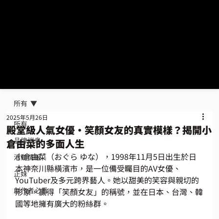
所有
2025年5月26日
所有
殿堂級人氣女優・笑顏女友的真實模樣？揭開小
品牌消息
倉由菜的多面人生
小倉由菜（おぐら ゆな），1998年11月5日出生於日
活動情報
本神奈川縣橫濱市，是一位備受矚目的AV女優、
正妹
YouTuber及多元跨界藝人。她以甜美的笑容與親切的
創作者必看
形象，贏得「笑顏女友」的稱號，並在日本、台灣、韓
國等地擁有廣大的粉絲群。