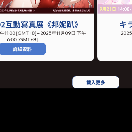
ce02互動寫真展《邦妮趴》
キ
11:00 [GMT+8] – 2025年11月09日 下午
202
6:00 [GMT+8]
詳細資料
載入更多