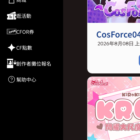
逛活動
CFOR券
CosFor
2026年8月08日 上午
CF點數
創作者攤位報名
幫助中心