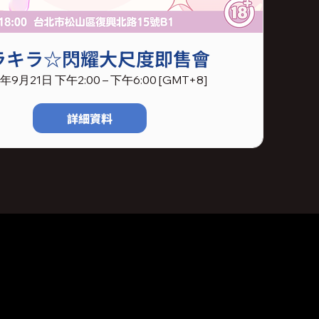
ラキラ☆閃耀大尺度即售會
5年9月21日 下午2:00 – 下午6:00 [GMT+8]
詳細資料